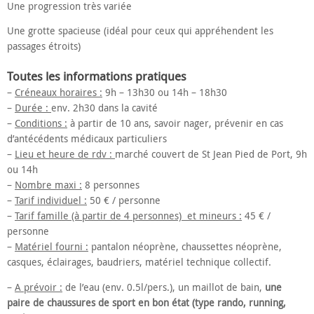
Une progression très variée
Une grotte spacieuse (idéal pour ceux qui appréhendent les
passages étroits)
Toutes les informations pratiques
–
Créneaux horaires :
9h – 13h30 ou 14h – 18h30
–
Durée :
env. 2h30 dans la cavité
–
Conditions :
à partir de 10 ans, savoir nager, prévenir en cas
d’antécédents médicaux particuliers
–
Lieu et heure de rdv :
marché couvert de St Jean Pied de Port, 9h
ou 14h
–
Nombre maxi :
8 personnes
–
Tarif individuel :
50 € / personne
–
Tarif famille (à partir de 4 personnes) et mineurs :
45 € /
personne
–
Matériel fourni :
pantalon néoprène, chaussettes néoprène,
casques, éclairages, baudriers, matériel technique collectif.
–
A prévoir :
de l’eau (env. 0.5l/pers.), un maillot de bain,
une
paire de chaussures de sport en bon état (type rando, running,